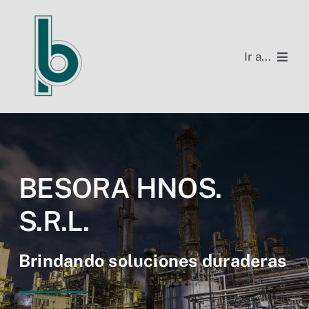
Skip
to
content
Ir a...
Home
Productos
Nosotros
BESORA HNOS.
S.R.L.
Información impositiva
Contacto
Brindando soluciones duraderas